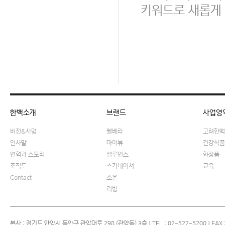
키워드로 새롭게 
한백소개
브랜드
사업영
비전&사명
웰베라
고려한백
인사말
마이뷰
건강식품
연혁과 스토리
셀루언스
화장품
조직도
스키네이쳐
교육
Contact
소온
리빙
본사 : 경기도 안양시 동안구 관악대로 298 (관양동) 3층 | TEL : 02-522-5200 | FAX :02